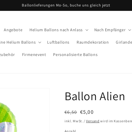
Ballonlieferungen Mo-So, buche uns gleich jetzt
Angebote
Helium Ballons nach Anlass
Nach Empfänger
lne Helium Ballons
Luftballons
Raumdekoration
Girland
zubehör
Firmenevent
Personalisierte Ballons
Ballon Alien
Normaler
Verkaufspreis
€5,00
€6,50
Ausverkauft
Preis
inkl. MwSt. /
Versand
wird im Kassenber
Anzahl