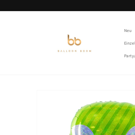
Direkt
zum
Inhalt
Neu
Einze
Party
Zu
Produktinformationen
springen