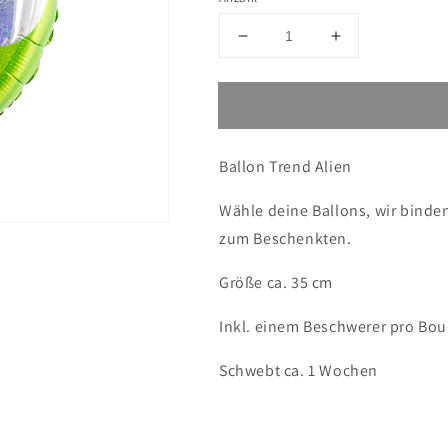
Verringere
Erhöhe
die
die
Menge
Menge
für
für
Ballon
Ballon
Alien
Alien
Ballon Trend Alien
Wähle deine Ballons, wir binden
zum Beschenkten.
Größe ca. 35 cm
Inkl. einem Beschwerer pro Bo
Schwebt ca. 1 Wochen